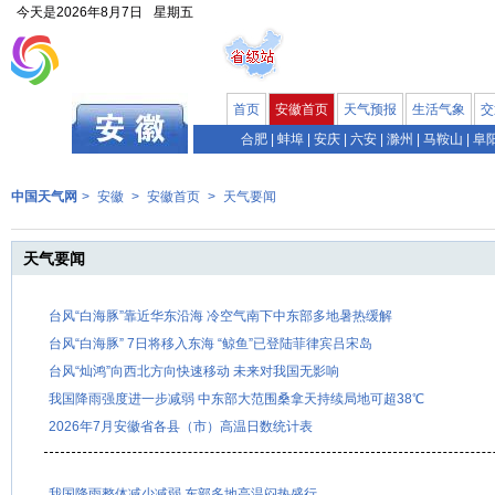
今天是
2026年8月7日
星期五
首页
安徽首页
天气预报
生活气象
交
合肥
|
蚌埠
|
安庆
|
六安
|
滁州
|
马鞍山
|
阜
中国天气网
>
安徽
>
安徽首页
>
天气要闻
天气要闻
台风“白海豚”靠近华东沿海 冷空气南下中东部多地暑热缓解
台风“白海豚” 7日将移入东海 “鲸鱼”已登陆菲律宾吕宋岛
台风“灿鸿”向西北方向快速移动 未来对我国无影响
我国降雨强度进一步减弱 中东部大范围桑拿天持续局地可超38℃
2026年7月安徽省各县（市）高温日数统计表
我国降雨整体减少减弱 东部多地高温闷热盛行