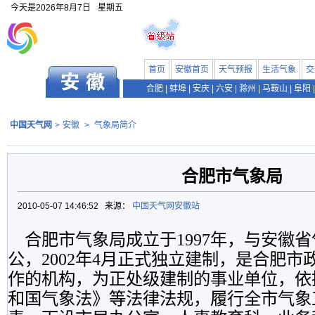
今天是
2026年8月7日
星期五
首页
安徽首页
天气预报
生活气象
交
合肥
|
蚌埠
|
安庆
|
六安
|
滁州
|
马鞍山
|
阜阳
|
中国天气网
>
安徽
>
气象局简介
合肥市气象局
2010-05-07 14:46:52 来源：
中国天气网安徽站
合肥市气象局成立于
1997
年，与安徽省
公，
2002
年
4
月正式独立建制，是合肥市
作的机构，为正处级建制的事业单位，依
和国气象法》等法律法规，履行全市气象