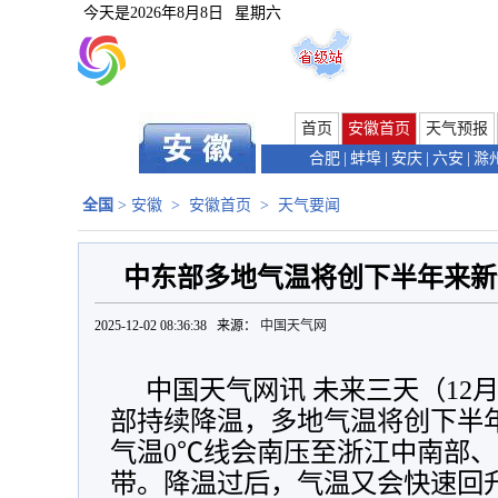
今天是
2026年8月8日
星期六
首页
安徽首页
天气预报
合肥
|
蚌埠
|
安庆
|
六安
|
滁
全国
>
安徽
>
安徽首页
>
天气要闻
中东部多地气温将创下半年来新
2025-12-02 08:36:38 来源：
中国天气网
中国天气网讯 未来三天（12
部持续降温，多地气温将创下半
气温0℃线会南压至
浙江中南部
、
带。降温过后，气温又会快速回