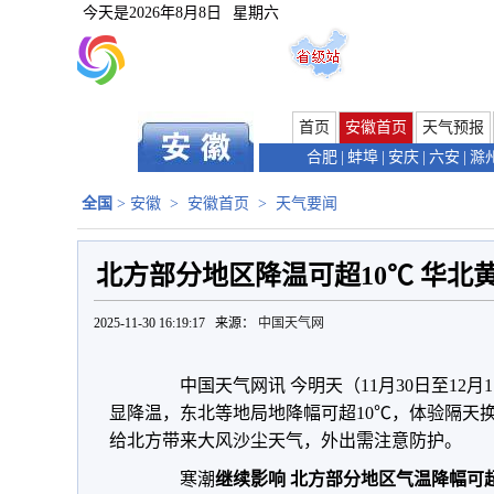
今天是
2026年8月8日
星期六
首页
安徽首页
天气预报
合肥
|
蚌埠
|
安庆
|
六安
|
滁
全国
>
安徽
>
安徽首页
>
天气要闻
北方部分地区降温可超10℃ 华北
2025-11-30 16:19:17 来源：
中国天气网
中国天气网讯 今明天（11月30日至12月
显降温，东北等地局地降幅可超10℃，体验隔天
给北方带来大风沙尘天气，外出需注意防护。
寒潮
继续影响 北方部分地区气温降幅可超