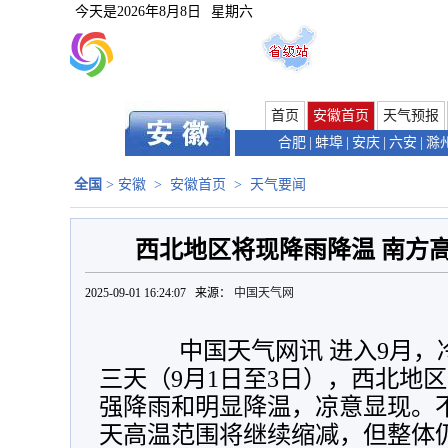
今天是
2026年8月8日
星期六
首页
安徽首页
天气预报
合肥
|
蚌埠
|
安庆
|
六安
|
滁
全国
>
安徽
>
安徽首页
>
天气要闻
西北地区将现降雨降温 南方
2025-09-01 16:24:07 来源：
中国天气网
中国天气网讯 进入9月，
三天（9月1日至3日），西北地
强降雨和明显降温，凉意显现。
天高温范围将继续缩减，但整体