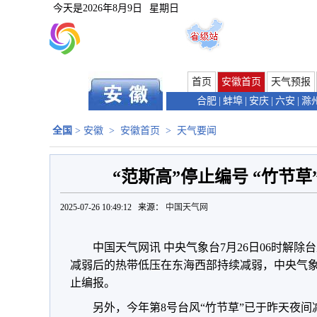
今天是
2026年8月9日
星期日
首页
安徽首页
天气预报
合肥
|
蚌埠
|
安庆
|
六安
|
滁
全国
>
安徽
>
安徽首页
>
天气要闻
“范斯高”停止编号 “竹节
2025-07-26 10:49:12 来源：
中国天气网
中国天气网讯 中央气象台7月26日06时解除
减弱后的热带低压在东海西部持续减弱，中央气象
止编报。
另外，今年第8号台风“竹节草”已于昨天夜