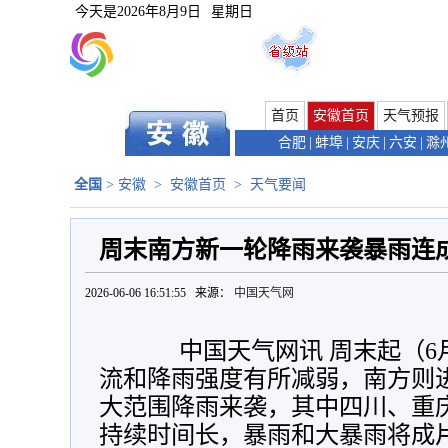
今天是
2026年8月9日
星期日
首页
安徽首页
天气预报
合肥
|
蚌埠
|
安庆
|
六安
|
滁
全国
>
安徽
>
安徽首页
>
天气要闻
周末南方新一轮降雨来袭暴雨连
2026-06-06 16:51:55 来源：
中国天气网
中国天气网讯 周末起（6月
流和降雨强度有所减弱，南方则
大范围降雨来袭，其中四川、重
持续时间长，暴雨和大暴雨将成