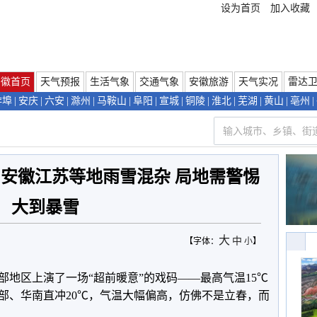
设为首页
加入收藏
安徽首页
天气预报
生活气象
交通气象
安徽旅游
天气实况
雷达
蚌埠
|
安庆
|
六安
|
滁州
|
马鞍山
|
阜阳
|
宣城
|
铜陵
|
淮北
|
芜湖
|
黄山
|
亳州
|
安徽江苏等地雨雪混杂 局地需警惕
大到暴雪
大
中
【字体：
小
】
区上演了一场“超前暖意”的戏码——最高气温15℃
部、华南直冲20℃，气温大幅偏高，仿佛不是立春，而