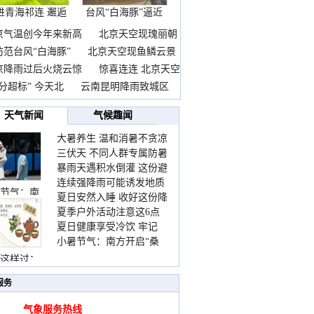
进青海祁连 邂逅
台风“白海豚”逼近
一
京气温创今年来新高
北京天空现瑰丽朝
防范台风“白海豚”
北京天空现鱼鳞云景
京降雨过后火烧云惊
惊喜连连 北京天空
分超标” 今天北
云南昆明降雨致城区
天气新闻
气候趣闻
大暑养生 温和消暑不贪凉
三伏天 不同人群专属防暑
暴雨天遇积水倒灌 这份避
要点请收好
连续强降雨可能诱发地质
险提示请收好
节气：南
夏日安然入睡 收好这份降
灾害 这些前兆要知道
夏季户外活动注意这6点
温小贴士
夏日健康享受冷饮 牢记
防暑健身两不误
小暑节气：南方开启“桑
“两注意一控制”
拿”模式 北方陆续进入雨
这样过：
季
服务
气象服务热线