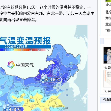
走
的有效期只剩1-2天。这个时候的温暖并不稳定，一
北
冷空气先影响内蒙古东部、东北一带，明起三天寒潮主
霞
为
北向南出现显著降温。
观
北
现
“糖
主
大暑
大暑
气象