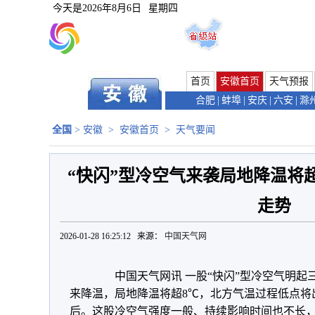
今天是
2026年8月6日
星期四
首页
安徽首页
天气预报
合肥
|
蚌埠
|
安庆
|
六安
|
滁
全国
>
安徽
>
安徽首页
>
天气要闻
“快闪”型冷空气来袭局地降温将超
走势
2026-01-28 16:25:12 来源：
中国天气网
中国天气网讯 一股“快闪”型冷空气明起三天
来降温，局地降温将超8℃，北方气温过程低点将出
后。这股冷空气强度一般、持续影响时间也不长，