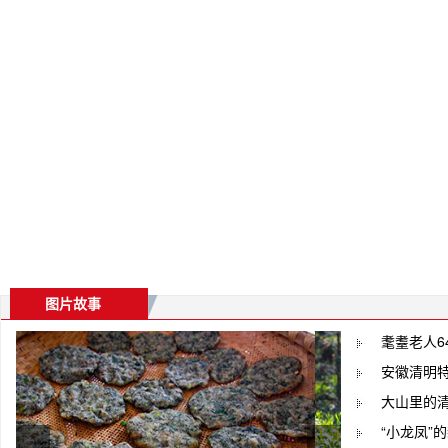
图片故事
耄耋老人6
安徽清明
大山里的
“小龙凤”