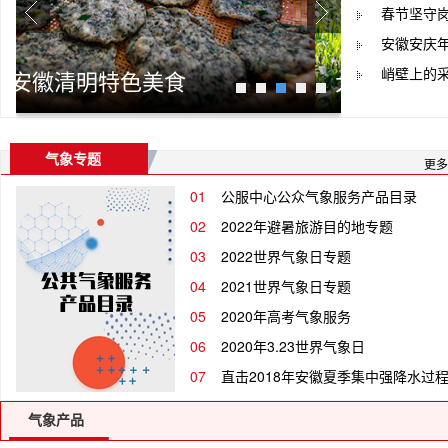
春节坚守
安徽安庆
峭壁上的
大山里的清明采茶人
“小龙
1
2
3
4
5
气象专题
更多
01
公服中心公众气象服务产品目录
02
2022年避暑旅游目的地专题
03
2022世界气象日专题
04
2021世界气象日专题
05
2020年高考气象服务
06
2020年3.23世界气象日
07
直击2018年安徽夏季集中强降水过
气象产品