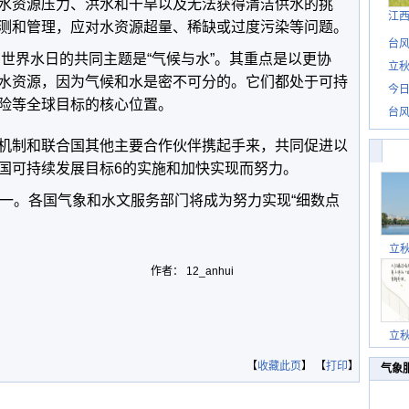
水资源压力、洪水和干旱以及无法获得清洁供水的挑
江
测和管理，应对水资源超量、稀缺或过度污染等问题。
台风
和世界水日的共同主题是“气候与水”。其重点是以更协
立秋
水资源，因为气候和水是密不可分的。它们都处于可持
今日
险等全球目标的核心位置。
台风
机制和联合国其他主要合作伙伴携起手来，共同促进以
国可持续发展目标6的实施和加快实现而努力。
之一。各国气象和水文服务部门将成为努力实现“细数点
立
作者： 12_anhui
立
【
收藏此页
】 【
打印
】
气象