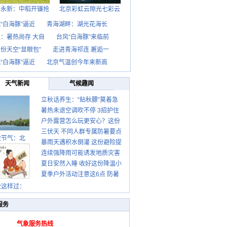
西永新：中稻开镰抢
北京彩虹云隙光七彩云
“白海豚”逼近
青海湖畔：湖光花海长
：暑热尚存 大自
台风“白海豚”来临前
份天空“显眼包”
走进青海祁连 邂逅一
“白海豚”逼近
北京气温创今年来新高
天气新闻
气候趣闻
立秋话养生：“贴秋膘”莫着急
暑热未退空调吹不停 3招护住
先清暑再防燥
户外露营怎么玩更安心？这份
肩颈不酸痛
三伏天 不同人群专属防暑要点
攻略请收好
秋节气：北
暴雨天遇积水倒灌 这份避险提
请收好
连续强降雨可能诱发地质灾害
示请收好
夏日安然入睡 收好这份降温小
这些前兆要知道
夏季户外活动注意这6点 防暑
贴士
健身两不误
秋这样过：
服务
气象服务热线