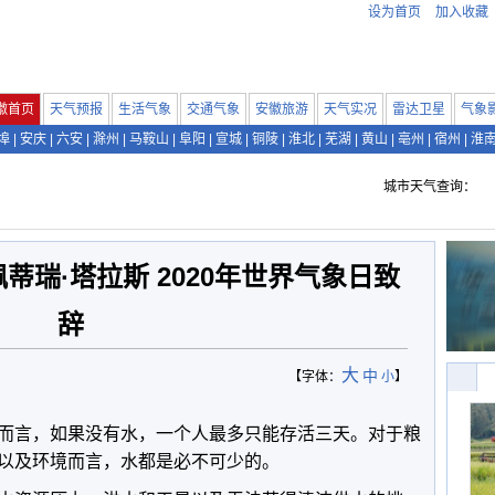
设为首页
加入收藏
徽首页
天气预报
生活气象
交通气象
安徽旅游
天气实况
雷达卫星
气象
埠
|
安庆
|
六安
|
滁州
|
马鞍山
|
阜阳
|
宣城
|
铜陵
|
淮北
|
芜湖
|
黄山
|
亳州
|
宿州
|
淮
城市天气查询：
蒂瑞·塔拉斯 2020年世界气象日致
辞
大
中
【字体：
小
】
而言，如果没有水，一个人最多只能存活三天。对于粮
以及环境而言，水都是必不可少的。