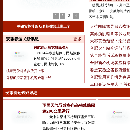
据民政部消息，2月12至
影响，浙江、安徽等地大
1
2
3
4
区带来灾情影响。
大范围降雪导致八省6
铁路安检升级 玩具枪被禁止带上车
冀苏浙皖赣鲁等多地
安徽春运民航讯息
更多
大雾黄色预警：渝湘
民航春运放宽加班准入
合肥火车站今迎节前客
2014年春运期间，民航旅客
第二轮节后返程抢票潮
运输量预计将达到4200万人次
合肥新桥机场客流持续
左右，同比增长10%。
春运安徽全省客流量预
机票定价将逐步放开上限
合肥警用直升机为春运
首都航空新版手机客户端上线
阜阳开设免费大巴 等
安徽春运铁路讯息
雨雪天气导致多条高铁线路限
速200公里运行
受中东部地区持续雨雪天气影
响，为确保列车运行安全，京沪等
高铁部分区段实行限速运行。