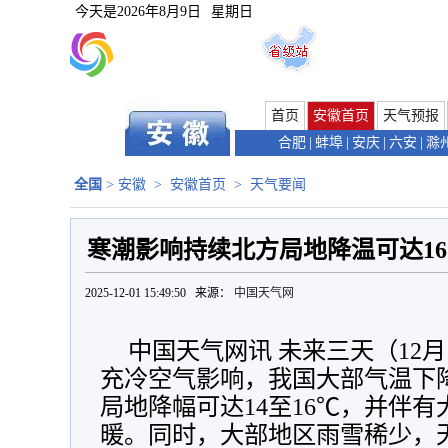
今天是
2026年8月9日
星期日
首页
安徽首页
天气预报
合肥
|
蚌埠
|
安庆
|
六安
|
滁
全国
>
安徽
>
安徽首页
>
天气要闻
寒潮影响持续北方局地降温可达16
2025-12-01 15:49:50 来源：
中国天气网
中国天气网讯 未来三天（12
充冷空气影响，我国大部气温下
局地降幅可达14至16℃，并伴
暖。同时，大部地区雨雪稀少，