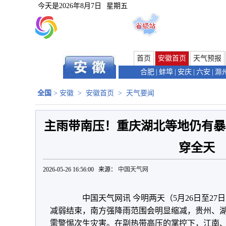
今天是
2026年8月7日
星期五
首页
安徽首页
天气预报
合肥
|
蚌埠
|
安庆
|
六安
|
滁
全国
>
安徽
>
安徽首页
>
天气要闻
主雨带南压！重庆湖北等地仍有暴
穿全天
2026-05-26 16:56:00 来源：
中国天气网
中国天气网讯 今明两天（5月26日至27
减弱结束，南方强降雨范围会明显缩减，贵州、
需警惕次生灾害。在副热带高压的掌控下，江南