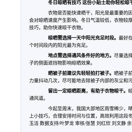
冬日晾晒有技巧 这份小贴士助你轻松晾
衣物是否能快速晒干，阳光是最重要的因
会对晾晒速度产生影响。冬日气温较低，衣物较
技巧，助你快速晾干衣物。
晾晒需选择一天中阳光充足时段。
最好在
个时间段内的阳光最为充足。
地点需选择通风条件好的地方。
尽量选
子的侧面遮挡物影响晾晒效果。
晒被子前建议先轻轻拍打被子。
晒被子
力量抖动几次，尽可能地去除被子内部的灰尘和
留出一定晾晒距离，有助于衣物晾干。
通风道。
今起至周末，我国大部地区雨雪稀少，晴
上小技巧，合理安排时间与位置，高效利用这段冬日
玉洁 数据支持/叶梦龙 审核/张慧 刘红欣 刘文静 