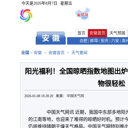
今天是
2026年8月7日
星期五
首页
安徽首页
天气预报
合肥
|
蚌埠
|
安庆
|
六安
|
滁
全国
>
安徽
>
安徽首页
>
天气要闻
阳光福利！全国晾晒指数地图出炉
物很轻松
2026-01-08 16:28:20 来源：
中国天气网
中国天气网讯 近期，我国中东部多地阳光
的江南等地，也迎来了难得的晾晒好时机。预计今
仍将维持晴朗干燥天气格局。中国天气网特别推