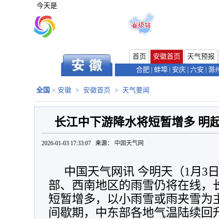
今天是
首页
安徽首页
天气预报
合肥
|
蚌埠
|
安庆
|
六安
|
滁
全国
>
安徽
>
安徽首页
>
天气要闻
长江中下游降水将短暂增多 明
2026-01-03 17:33:07 来源：
中国天气网
中国天气网讯 今明天（1月3
部、西南地区的雨雪仍将在线，
短暂增多，以小雨雪或雨夹雪为
间歇期，中东部各地气温陆续回