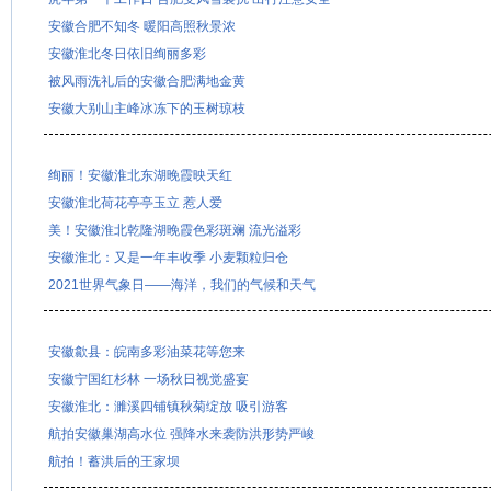
安徽合肥不知冬 暖阳高照秋景浓
安徽淮北冬日依旧绚丽多彩
被风雨洗礼后的安徽合肥满地金黄
安徽大别山主峰冰冻下的玉树琼枝
绚丽！安徽淮北东湖晚霞映天红
安徽淮北荷花亭亭玉立 惹人爱
美！安徽淮北乾隆湖晚霞色彩斑斓 流光溢彩
安徽淮北：又是一年丰收季 小麦颗粒归仓
2021世界气象日——海洋，我们的气候和天气
安徽歙县：皖南多彩油菜花等您来
安徽宁国红杉林 一场秋日视觉盛宴
安徽淮北：濉溪四铺镇秋菊绽放 吸引游客
航拍安徽巢湖高水位 强降水来袭防洪形势严峻
航拍！蓄洪后的王家坝