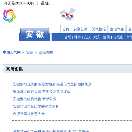
今天是
2026年8月9日
星期日
首页
安徽首页
天气预报
生活气象
交
合肥
|
蚌埠
|
安庆
|
六安
|
滁州
|
马鞍山
|
阜
中国天气网
>
安徽
>
高清图集
高清图集
安徽多地现绚丽晚霞美如画 高温天气里的靓丽风景
安徽淮北雨过天晴 东湖公园荷花绽放
安徽淮北红梅艳艳 新绿争春
安徽霍山大别山里的冰雪画卷
合肥雪落梅香惹人爱
虎年第一个工作日 合肥受风雪袭扰 出行注意安全